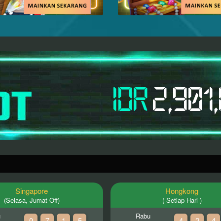
IDR
2,901
Singapore
Hongkong
(Selasa, Jumat Off)
( Setiap Hari )
u
Rabu
0
7
1
5
4
2
4