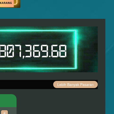
,807,382.87
Lebih Banyak Pasaran
5