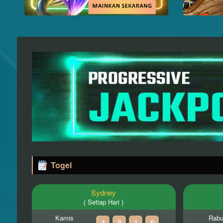
Togel
Sydney
( Setiap Hari )
Kamis
Rab
4
8
1
6