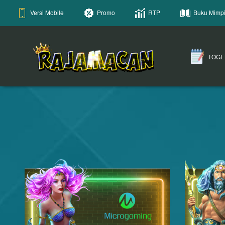
Versi Mobile
Promo
RTP
Buku Mimp
TOGE