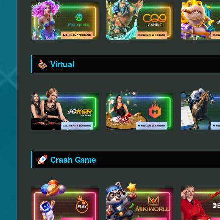
Virtual
Crash Game