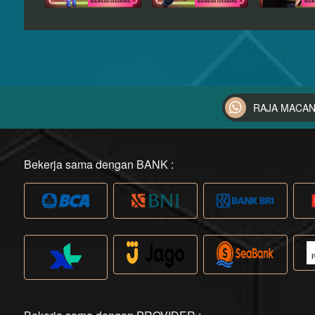
RAJA MACA
Bekerja sama dengan BANK :