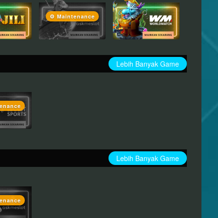
⚙ Maintenance
Lebih Banyak Game
tenance
Lebih Banyak Game
tenance