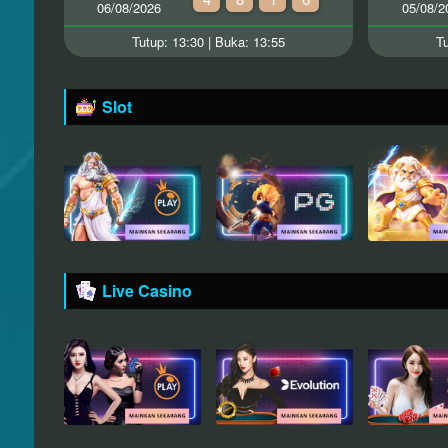
06/08/2026
05/08/2
Tutup: 13:30 | Buka: 13:55
Tu
Slot
Live Casino