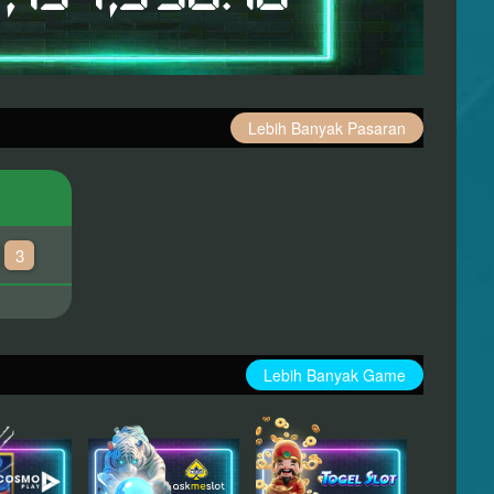
Lebih Banyak Pasaran
3
Lebih Banyak Game