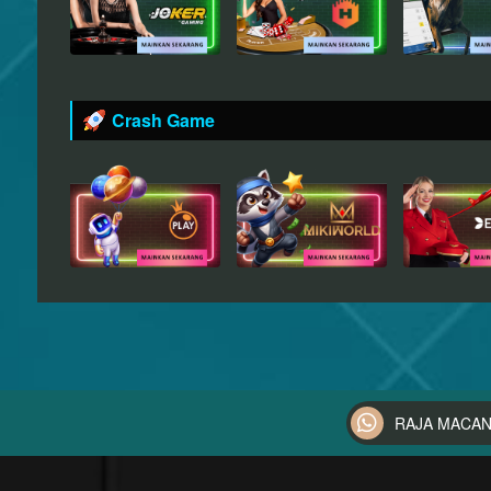
Crash Game
RAJA MACA