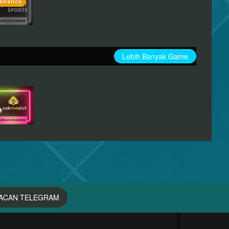
tenance
Lebih Banyak Game
ACAN TELEGRAM