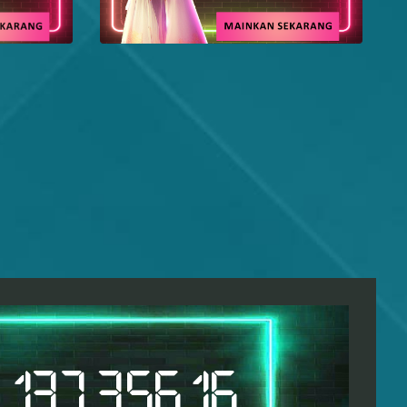
,137,366.36