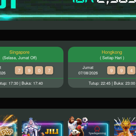
Singapore
Hongkong
(Selasa, Jumat Off)
( Setiap Hari )
t
Jumat
7
9
0
7
9
9
4
026
07/08/2026
tup: 17:30 | Buka: 17:40
Tutup: 22:45 | Buka: 23:00