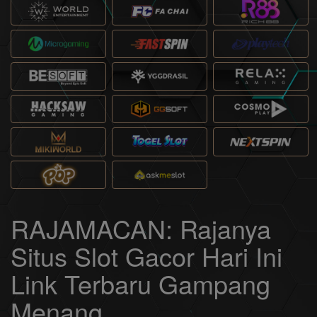
RAJAMACAN: Rajanya
Situs Slot Gacor Hari Ini
Link Terbaru Gampang
Menang