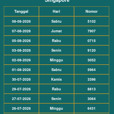
Tanggal
Hari
Nomor
08-08-2026
Sabtu
5102
07-08-2026
Jumat
7907
05-08-2026
Rabu
0715
03-08-2026
Senin
9120
02-08-2026
Minggu
3052
01-08-2026
Sabtu
5964
30-07-2026
Kamis
3396
29-07-2026
Rabu
8813
27-07-2026
Senin
3064
26-07-2026
Minggu
6431